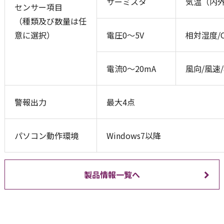
サーミスタ
気温（内外
センサー項目
（種類及び数量は任
意に選択）
電圧0～5V
相対湿度/C
電流0～20mA
風向/風速
警報出力
最大4点
パソコン動作環境
Windows7以降
製品情報一覧へ