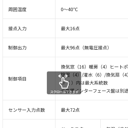
周囲温度
0～40℃
接点入力
最大16点
制御出力
最大96点（無電圧接点）
換気窓（16）暖房（4）ヒートポン
除湿（4）/灌水（6）/換気扇（4
制御項目
※（ ）内は最大系統数
※各種インターフェース盤は別
スクロールできます
センサー入力点数
最大72点