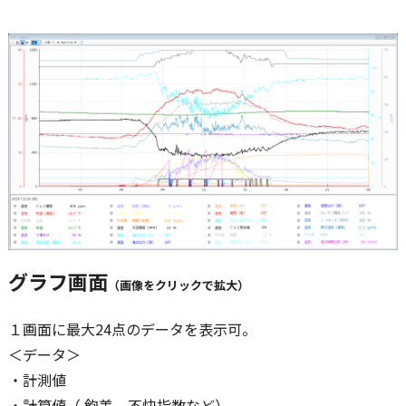
グラフ画面
（画像をクリックで拡大）
１画面に最大24点のデータを表示可。
＜データ＞
・計測値
・計算値（ 飽差、不快指数など）